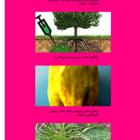
موزائیک یونجه
چالکود باغات: ضرورت و نحوه اجرا
بیماری های ویروسی فلفل دلمه: ویروس
کوتولگی زرد فلفل