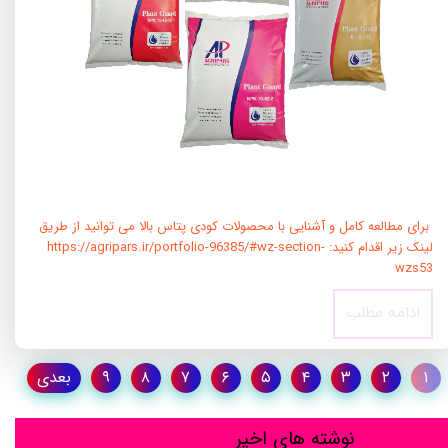
برای مطالعه کامل و آشنایی با محصولات کودی پتاس بالا می توانید از طریق
لینک زیر اقدام کنید: https://agripars.ir/portfolio-96385/#wz-section-
wzs53
ادامه مطلب
۱
۲
۳
۴
۵
۶
۷
۸
۹
بعدی
نوشته های اخیر