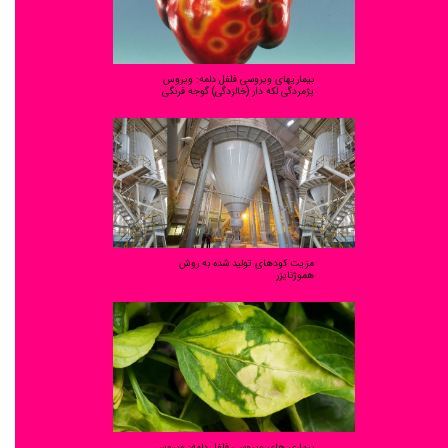
بیماریهای ویروسی فلفل دلمه: ویروس
پژمردگی لکه دار (خالزدگی) گوجه فرنگی
مزیت کودهای تولید شده به روش
هموژنایزر
بیماری های ویروسی فلفل دلمه: ویروس