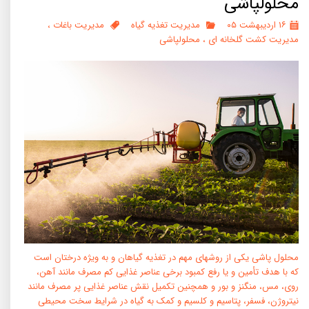
محلولپاشی
۱۶ اردیبهشت ۰۵
مدیریت تغذیه گیاه
مدیریت باغات
،
مدیریت کشت گلخانه ای
،
محلولپاشی
محلول پاشی یکی از روشهای مهم در تغذیه گیاهان و به ویژه درختان است
که با هدف تأمین و یا رفع کمبود برخی عناصر غذایی کم مصرف مانند آهن،
روی، مس، منگنز و بور و همچنین تکمیل نقش عناصر غذایی پر مصرف مانند
نیتروژن، فسفر، پتاسیم و کلسیم و کمک به گیاه در شرایط سخت محیطی