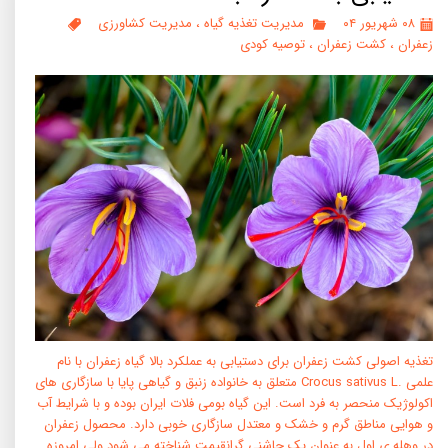
۰۸ شهریور ۰۴
مدیریت تغذیه گیاه
،
مدیریت کشاورزی
زعفران
،
کشت زعفران
،
توصیه کودی
تغذیه اصولی کشت زعفران برای دستیابی به عملکرد بالا گیاه زعفران با نام
علمی .Crocus sativus L متعلق به خانواده زنبق و گیاهی پایا با سازگاری های
اکولوژیک منحصر به فرد است. این گیاه بومی فلات ایران بوده و با شرایط آب
و هوایی مناطق گرم و خشک و معتدل سازگاری خوبی دارد. محصول زعفران
در وهله ی اول به عنوان یک چاشنی گرانقیمت شناخته می شود ولی امروزه