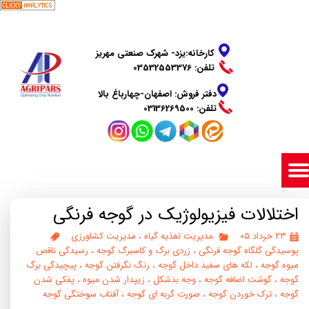
​​​​​​​کارخانه:یزد- شهرک صنعتی مهریز
تلفن: 03532553376
دفتر فروش: اصفهان-چهارباغ بالا
​​​​​​​تلفن: 03136269500
اختلالات فیزیولوژیک در گوجه فرنگی
۲۳ خرداد ۰۵
مدیریت تغذیه گیاه
،
مدیریت کشاورزی
پوسیدگی گلگاه گوجه فرنگی
،
زردی برگ و کاسبرگ گوجه
،
رسیدگی ناقص
میوه گوجه
،
لکه های سفید داخل گوجه
،
رنگ نگرفتن گوجه
،
پیچیدگی برگ
گوجه
،
گوشت اضافه گوجه
،
وجه بدشکل
،
زیپدار شدن میوه
،
پفکی شدن
گوجه
،
ترک خوردن گوجه
،
صورت گربه ای گوجه
،
آفتاب سوختگی گوجه