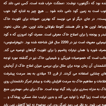
ده بود که «گزنفون» نوشت: «مملکت خراب شده است، کسی نمی داند که
وب است به زمین کود دامی داده شود ... هیچ چیز به اندازه کود خوب
یست». در جای دیگر او می نویسد که بهترین حبوبات برای تقویت خاک
وبیاها، لوپن ها و خُلر هستند، کلوملا بقولاتی مانند لوپن، خلر، ماش، نخود،
بدر و یونجه را برای اصلاح خاک معرفی است. مصرف کود امروزی که ه کود
شیمیایی معروف است نیز در 2200 سال قبل شناخته شده بود. «تیوفراستوس»
صرف شوره یا همان نیترات پتاسیم را برای تقویت گیاهان توصیه می کند.
الب است که خصوصیات فیزیکی و شیمیایی خاک نیز در گذشته مورد توجه
انشمندان آن زمان بوده برای مثال برای بررسی میزان املاح خاک از آزمایش
های چشایی استفاده می کردند. از قرن 13 میلادی به بعد سرعت پیشرفت
طلاعات و مفاهیم خاک به سرعت افزایش یافت و بیشتر تمرکز دانشمندان روی
اک به منزله بستری برای رشد گیاه بوده است. خاک برای بشر، مهمترین منبع
یات است زیرا گیاه را تولید می کند و بدین ترتیب غذا، مسکن، پوشاک و ...
هیه می شود. به نظر می رسد تمرکز روی این موضوع نه تنها کاهش نمی یابد