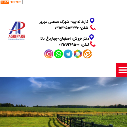
​​​​​​​کارخانه:یزد- شهرک صنعتی مهریز
تلفن: 03532553376
دفتر فروش: اصفهان-چهارباغ بالا
​​​​​​​تلفن: 03136269500