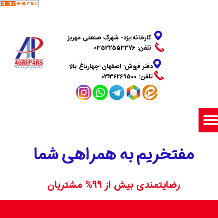
​​​​​​​کارخانه:یزد- شهرک صنعتی مهریز
تلفن: 03532553376
دفتر فروش: اصفهان-چهارباغ بالا
​​​​​​​تلفن: 03136269500
مفتخریم به همراهی شما
رضایتمندی بیش از 99% مشتریان​​​​​​​