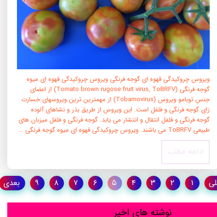
ویروس چروکیدگی قهوه ای گوجه فرنگی ویروس چروکیدگی قهوه ای میوه
گوجه فرنگی (Tomato brown rugose fruit virus, ToBRFV) از اعضای
جنس توبامو ویروس (Tobamovirus) از مهمترین ترین ویروسهای خسارت
زای گوجه فرنگی و فلفل است. این ویروس از طریق بذر و نشاهای آلوده
گوجه فرنگی و فلفل انتقال و انتشار می یابد. گوجه فرنگی و فلفل میزبان های
طبیعی ToBRFV می باشند. ویروس چروکیدگی قهوه ای میوه گوجه فرنگی …
ادامه مطلب
لی
۱
۲
۳
۴
۵
۶
۷
۸
۹
بعدی
نوشته های اخیر