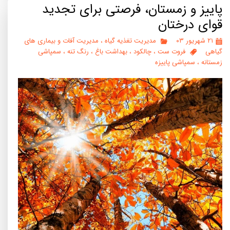
پاییز و زمستان، فرصتی برای تجدید
قوای درختان
۲۱ شهریور ۰۳
مدیریت تغذیه گیاه
،
مدیریت آفات و بیماری های
گیاهی
فروت ست
،
چالکود
،
بهداشت باغ
،
رنگ تنه
،
سمپاشی
زمستانه
،
سمپاشی پاییزه