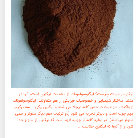
لیگنوسولفونات چیست؟ لیگنوسولفونات از مشتقات لیگنین است، آن­ها در
منشأ، ساختار شیمیایی و خصوصیات فیزیکی از هم متفاوتند. لیگنوسولفونات
از واکنش سولفیت در خمیر کاغذ ایجاد می ­شود و لیگنین یکی از سه ترکیب
مهم چوب است و دیرتر تجزیه می ­شود (دو ترکیب مهم دیگر سلولز و همی
سلولز می­باشند). در تولید کاغذ از چوب، لازم است که لیگنین از سلولز جدا
شود و از آنجا که لیگنین حلالیت …