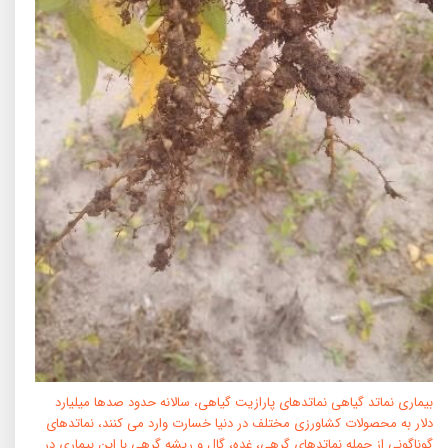
بیماری نماتد گیاهی نماتدهای پارازیت گیاهی، سالانه حدود صدها میلیارد
دلار به محصولات کشاورزی مختلف در دنیا خسارت وارد می کنند، نماتدهای
گوناگونی از جمله نماتدهای گرهی، غده، گال و ریشه گرهی با این بیماری در