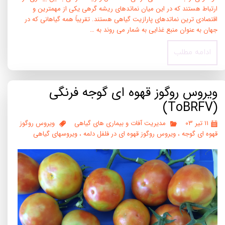
ارتباط هستند که در این میان نماتدهای ریشه گرهی یکی از مهمترین و
اقتصادی ترین نماتدهای پارازیت گیاهی هستند. تقریباً همه گیاهانی که در
جهان به عنوان منبع غذایی به شمار می روند به …
ادامه مطلب
ویروس روگوز قهوه ای گوجه فرنگی
(ToBRFV)
۱۱ تیر ۰۳
مدیریت آفات و بیماری های گیاهی
ویروس روگوز
قهوه ای گوجه
،
ویروس روگوز قهوه ای در فلفل دلمه
،
ویروسهای گیاهی