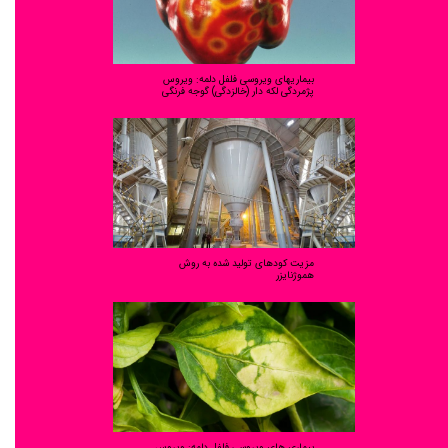
بیماریهای ویروسی فلفل دلمه: ویروس
پژمردگی لکه دار (خالزدگی) گوجه فرنگی
مزیت کودهای تولید شده به روش
هموژنایزر
بیماری های ویروسی فلفل دلمه: ویروس