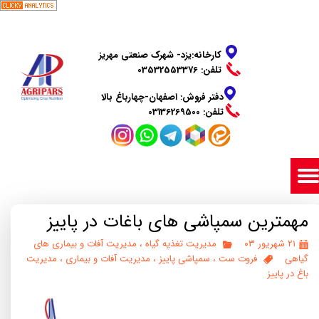
​​​​​​​کارخانه:یزد- شهرک صنعتی مهریز
تلفن: 03532553376
دفتر فروش: اصفهان-چهارباغ بالا
​​​​​​​تلفن: 03136269500
مهمترین سمپاشی های باغات در پاییز
۲۱ شهریور ۰۳
مدیریت تغذیه گیاه
،
مدیریت آفات و بیماری های
گیاهی
فروت ست
،
سمپاشی پاییز
،
مدیریت آفات و بیماری
،
مدیریت
باغ در پاییز