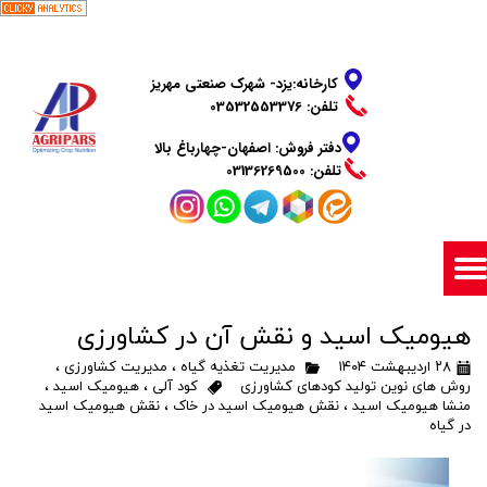
​​​​​​​کارخانه:یزد- شهرک صنعتی مهریز
تلفن: 03532553376
دفتر فروش: اصفهان-چهارباغ بالا
​​​​​​​تلفن: 03136269500
هیومیک اسید و نقش آن در کشاورزی
۲۸ اردیبهشت ۱۴۰۴
مدیریت تغذیه گیاه
،
مدیریت کشاورزی
،
روش های نوین تولید کودهای کشاورزی
کود آلی
،
هیومیک اسید
،
منشا هیومیک اسید
،
نقش هیومیک اسید در خاک
،
نقش هیومیک اسید
در گیاه