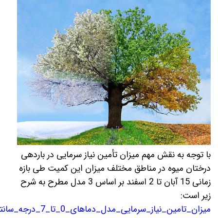
با توجه به نقش مهم میزان تأمین نیاز سرمایی در باردهی
درختان میوه در مناطق مختلف میزان این کمیت طی بازه
زمانی 15 آبان تا 2 اسفند بر اساس 3 مدل مطرح به شرح
زیر است:
میزان_تامین_نیاز_سرمایی_مدل_دماهای_0_تا_7_درجه_سانتی_گراد_15_آبان.pdf