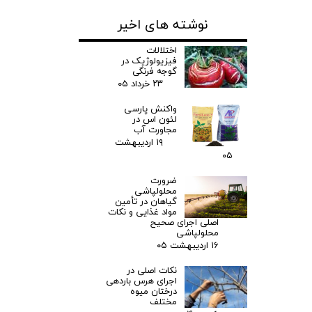
نوشته های اخیر
اختلالات
فیزیولوژیک در
گوجه فرنگی
۲۳ خرداد ۰۵
واکنش پارسی
لئون اس در
مجاورت آب
۱۹ اردیبهشت
۰۵
ضرورت
محلولپاشی
گیاهان در تأمین
مواد غذایی و نکات
اصلی اجرای صحیح
محلولپاشی
۱۶ اردیبهشت ۰۵
نکات اصلی در
اجرای هرس باردهی
درختان میوه
مختلف