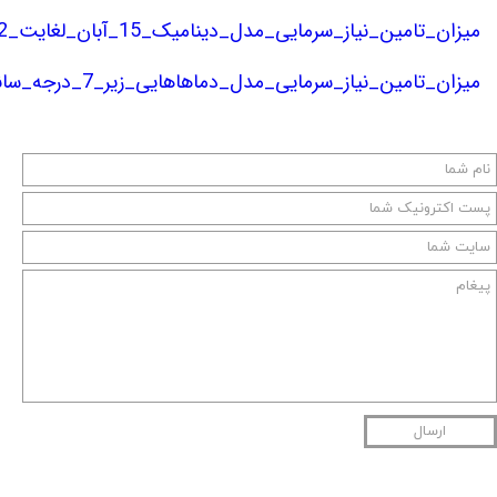
میزان_تامین_نیاز_سرمایی_مدل_دینامیک_15_آبان_لغایت_2_اسفند.pdf
میزان_تامین_نیاز_سرمایی_مدل_دماهاهایی_زیر_7_درجه_سانتی_گراد_15_آبان.pdf
ارسال