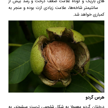
های باریک و کوتاه علامت ضعف درخت و رشد بیش از
75 سانتی­متر شاخه­‌ها، علامت زیادی ازت بوده و منجر به
کم­باری خواهد شد
.
هرس گردو
درختان گردو معمولا به شکل شلجمی تربیت میشوند، به