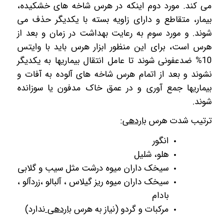
می کند. مورد دوم اینکه در هرس شاخه های خشکیده،
بیمار، متقاطع و دارای زاویه بسته با یکدیگر حذف می
شوند. و مورد سوم به رعایت بهداشت در زمان و بعد از
هرس است، برای این منظور ابزار هرس باید با وایتس
10% ضدعفونی شوند تا عامل انتقال بیماریها به یکدیگر
نشوند و بعد از اتمام هرس شاخه های آلوده به آفات و
بیماریها جمع آوری و در عمق خاک مدفون یا سوزانده
شوند.
ترتیب شدت هرس
باردهی
:
انگور
هلو، شلیل
سیخک داران میوه درشت مثل سیب و گلابی
سیخک داران میوه ریز گیلاس ، آلبالو ،زردآلو ،
بادام
مرکبات و گردو (نیاز به هرس
باردهی
ندارد)