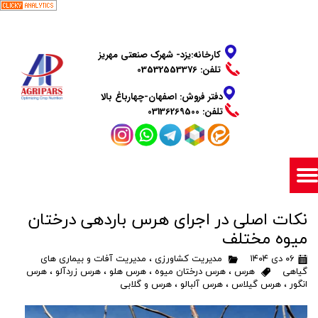
​​​​​​​کارخانه:یزد- شهرک صنعتی مهریز
تلفن: 03532553376
دفتر فروش: اصفهان-چهارباغ بالا
​​​​​​​تلفن: 03136269500
نکات اصلی در اجرای هرس باردهی درختان
میوه مختلف
۰۶ دی ۱۴۰۴
مدیریت کشاورزی
،
مدیریت آفات و بیماری های
گیاهی
هرس
،
هرس درختان میوه
،
هرس هلو
،
هرس زردآلو
،
هرس
انگور
،
هرس گیلاس
،
هرس آلبالو
،
هرس و گلابی