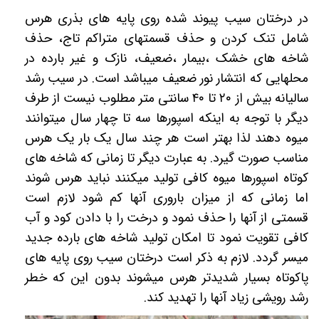
در درختان سیب پیوند شده روی پایه های بذری هرس
شامل تنک کردن و حذف قسمتهای متراکم تاج، حذف
شاخه های خشک ،بیمار ،ضعیف، نازک و غیر بارده در
محلهایی که انتشار نور ضعیف میباشد است. در سیب رشد
سالیانه بیش از
۲۰
تا
۴۰
سانتی متر مطلوب نیست از طرف
دیگر با توجه به اینکه اسپورها سه تا چهار سال میتوانند
میوه دهند لذا بهتر است هر چند سال یک بار یک هرس
مناسب صورت گیرد. به عبارت دیگر تا زمانی که شاخه های
کوتاه اسپورها میوه کافی تولید میکنند نباید هرس شوند
اما زمانی که از میزان باروری آنها کم شود لازم است
قسمتی از آنها را حذف نمود و درخت را با دادن کود و آب
کافی تقویت نمود تا امکان تولید شاخه های بارده جدید
میسر گردد. لازم به ذکر است درختان سیب روی پایه های
پاکوتاه بسیار شدیدتر هرس میشوند بدون این که خطر
رشد رویشی زیاد آنها را تهدید کند.