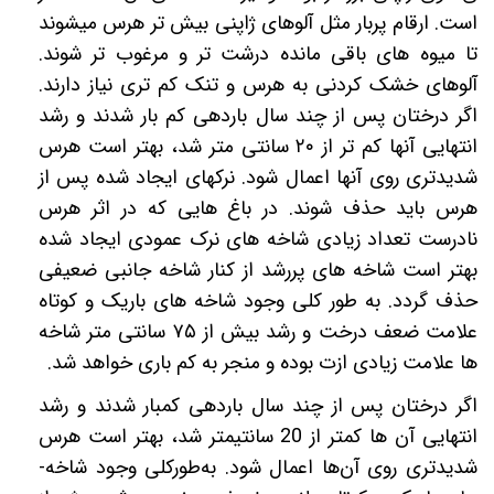
است. ارقام پربار مثل آلوهای ژاپنی بیش تر هرس میشوند
تا میوه های باقی مانده درشت تر و مرغوب تر شوند.
آلوهای خشک کردنی به هرس و تنک کم تری نیاز دارند.
اگر درختان پس از چند سال باردهی کم بار شدند و رشد
انتهایی آنها کم تر از
۲۰
سانتی متر شد، بهتر است هرس
شدیدتری روی آنها اعمال شود. نرکهای ایجاد شده پس از
هرس باید حذف شوند. در باغ هایی که در اثر هرس
نادرست تعداد زیادی شاخه های نرک عمودی ایجاد شده
بهتر است شاخه های پررشد از کنار شاخه جانبی ضعیفی
حذف گردد. به طور کلی وجود شاخه های باریک و کوتاه
علامت ضعف درخت و رشد بیش از
۷۵
سانتی متر شاخه
ها علامت زیادی ازت بوده و منجر به کم باری خواهد شد.
اگر درختان پس از چند سال باردهی کم­بار شدند و رشد
انتهایی آن ها کمتر از 20 سانتی­متر شد، بهتر است هرس
شدیدتری روی آن‌ها اعمال شود. به‌­طورکلی وجود شاخه‌­