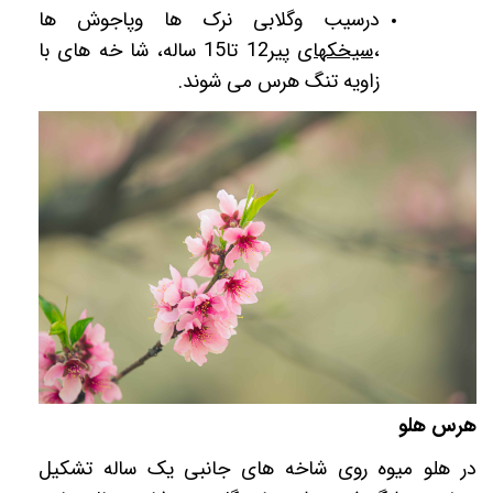
درسیب وگلابی نرک ها وپاجوش ها
،
سیخکهای
پیر12 تا15 ساله، شا خه های با
زاویه تنگ هرس می شوند.
هرس هلو
در هلو میوه روی شاخه های جانبی یک ساله تشکیل