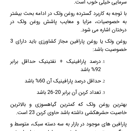
سرمایی خیلی خوب است.
با توجه به کاربرد گسترده روغن ولک در ادامه بحث بیشتر
به خصوصیات، مزایا و معایب پاشش روغن ولک در
درختان اشاره می شود.
روغن ولک یا روغن پارافین مجاز کشاورزی باید دارای 3
خصوصیت باشد:
درصد پارافینیک + نفتینیک حداقل برابر
92% باشد
حداقل درصد پارافینیک آن 60% باشد
تعداد کربن آن برابر 20-26 باشد
بهترین روغن ولک که کمترین گیاهسوزی و بالاترین
خاصیت حشره­کشی داشته باشد حاوی کربن 23 است.
پارافین های موجود در بازار به سه دسته سبک
، متوسط
و