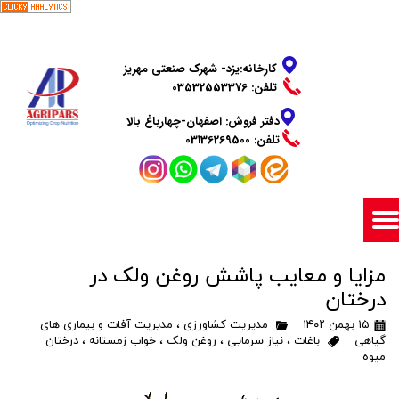
​​​​​​​کارخانه:یزد- شهرک صنعتی مهریز
تلفن: 03532553376
دفتر فروش: اصفهان-چهارباغ بالا
​​​​​​​تلفن: 03136269500
مزایا و معایب پاشش روغن ولک در
درختان
۱۵ بهمن ۱۴۰۲
مدیریت کشاورزی
،
مدیریت آفات و بیماری های
گیاهی
باغات
،
نیاز سرمایی
،
روغن ولک
،
خواب زمستانه
،
درختان
میوه