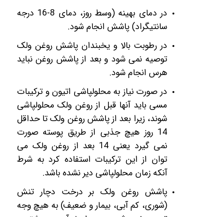
در دمای بهینه (وسط روز، دمای 8-16 درجه
سانتیگراد) پاشش انجام شود.
در رطوبت بالا و یخبندان پاشش روغن ولک
توصیه نمی شود و بعد از پاشش روغن نباید
هرس انجام شود.
در صورت نیاز به محلولپاشی اتیون و ترکیبات
مسی باید آنها قبل از روغن ولک محلولپاشی
شوند، زیرا بعد از پاشش روغن ولک تا حداقل
14 روز هیچ جذبی از طریق پوسته صورت
نمی گیرد یعنی 14 بعد از روغن ولک می
توان از این ترکیبات استفاده کرد به شرط
آنکه زمان محلولپاشی دیر نشده باشد.
پاشش روغن ولک بر درخت دچار تنش
(شوری، کم آبی، بیمار و ضعیف) به هیچ وجه