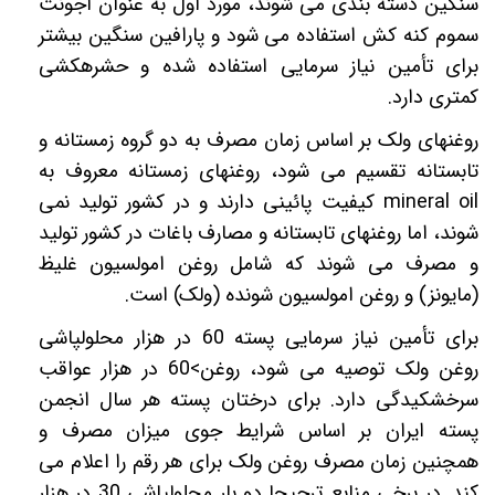
سنگین
دسته بندی می شوند،
مورد اول به عنوان اجونت
سموم کنه کش استفاده می شود و پارافین سنگین بیشتر
برای تأمین نیاز سرمایی استفاده شده و حشره­کشی
کمتری دارد.
روغنهای ولک بر اساس زمان مصرف به دو گروه زمستانه و
تابستانه تقسیم می شود، روغنهای زمستانه معروف به
mineral oil
کیفیت پائینی دارند و در کشور تولید نمی
شوند، اما روغنهای تابستانه و مصارف باغات در کشور تولید
و مصرف می شوند که شامل روغن امولسیون غلیظ
(مایونز) و روغن امولسیون شونده (ولک) است.
برای تأمین نیاز سرمایی پسته 60 در هزار محلولپاشی
روغن ولک توصیه می شود، روغن>60 در هزار عواقب
سرخشکیدگی دارد. برای درختان پسته هر سال انجمن
پسته ایران بر اساس شرایط جوی میزان مصرف و
همچنین زمان مصرف روغن ولک برای هر رقم را اعلام می
کند. در برخی منابع ترجیحا دو بار محلولپاشی 30 در هزار