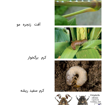
آفت زنجره مو
کرم برگخوار
کرم سفید ریشه