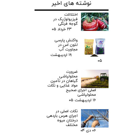
نوشته های اخیر
اختلالات
فیزیولوژیک در
گوجه فرنگی
۲۳ خرداد ۰۵
واکنش پارسی
لئون اس در
مجاورت آب
۱۹ اردیبهشت
۰۵
ضرورت
محلولپاشی
گیاهان در تأمین
مواد غذایی و نکات
اصلی اجرای صحیح
محلولپاشی
۱۶ اردیبهشت ۰۵
نکات اصلی در
اجرای هرس باردهی
درختان میوه
مختلف
۰۶ دی ۰۴