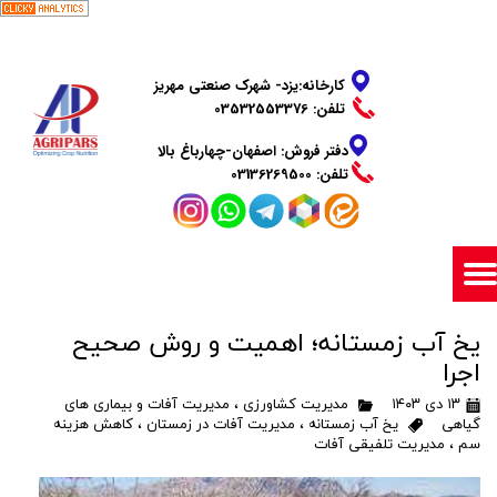
​​​​​​​کارخانه:یزد- شهرک صنعتی مهریز
تلفن: 03532553376
دفتر فروش: اصفهان-چهارباغ بالا
​​​​​​​تلفن: 03136269500
یخ آب زمستانه؛ اهمیت و روش صحیح
اجرا
۱۳ دی ۱۴۰۳
مدیریت کشاورزی
،
مدیریت آفات و بیماری های
گیاهی
یخ آب زمستانه
،
مدیریت آفات در زمستان
،
کاهش هزینه
سم
،
مدیریت تلفیقی آفات