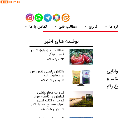
ره ما
گالری
مطالب فنی
تماس با ما
نوشته های اخیر
اختلالات فیزیولوژیک در
گوجه فرنگی
۲۳ خرداد ۰۵
انایی
واکنش پارسی لئون اس
در مجاورت آب
لات و
۱۹ اردیبهشت ۰۵
ع رقم
ضرورت محلولپاشی
گیاهان در تأمین مواد
غذایی و نکات اصلی
اجرای صحیح محلولپاشی
۱۶ اردیبهشت ۰۵