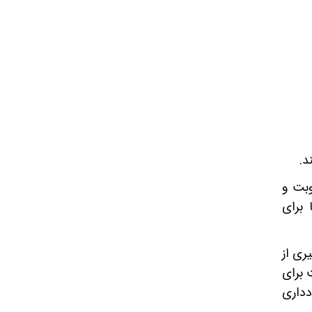
د.
وبت و
 برای
ری از
برای
دداری