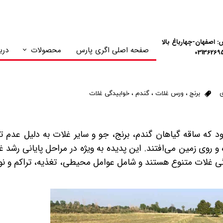
: اصفهان-چهارباغ بالا
صفحه اصلی اگری پارس
محصولات
دربا
NPK های پلنت گارد
ی
برنج
،
ورس غلات
،
گندم
،
خوابیدگی غلات
 که ساقه گیاهان گندم، برنج،
جو و سایر غلات به دلیل عدم تو
 روی زمین می‌افتند.
این پدیده به ویژه در مراحل پایانی رشد غ
گی غلات
متنوع هستند و شامل عوامل محیطی، تغذیه، تراکم و نو