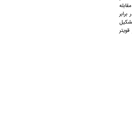
قابله
برابر
تشکیل
قویتر