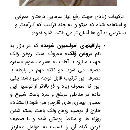
ترکیبات زیادی جهت رفع نیاز سرمایی درختان معرفی
و استفاده شده که می­توان به چند ترکیب که کارآمدتر و
دسترسی به آن ها آسان تر می باشد اشاره نمود:
پارافین­های امولسیون شونده
که در بازار به
نام «
روغن وُلک
» معروف است. روغن وُلک
جهت مبارزه با آفات به همراه سموم فسفره
مصرف می شود. دو نکته مهم در رابطه با
مصرف این ترکیب قابل توجه می باشد: یکی
این که مصرف زیاد و دُز بالاتر از توصیه این
ماده در مناطق مرتفع و سرد باعث شیوع و
طغیان بیماری­ های قارچی می­ شود (استفاده
خارج از توصیه روغن ولک باعث بسته شدن
روزنه ها و منافذ پوستی شده و با ضعیف
کردن گیاه آن را نسبت به عوامل بیماریزا