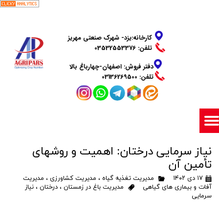
​​​​​​​کارخانه:یزد- شهرک صنعتی مهریز
تلفن: 03532553376
دفتر فروش: اصفهان-چهارباغ بالا
​​​​​​​تلفن: 03136269500
نیاز سرمایی درختان: اهمیت و روشهای
تأمین آن
۱۷ دی ۱۴۰۲
مدیریت تغذیه گیاه
،
مدیریت کشاورزی
،
مدیریت
آفات و بیماری های گیاهی
مدیریت باغ در زمستان
،
درختان
،
نیاز
سرمایی