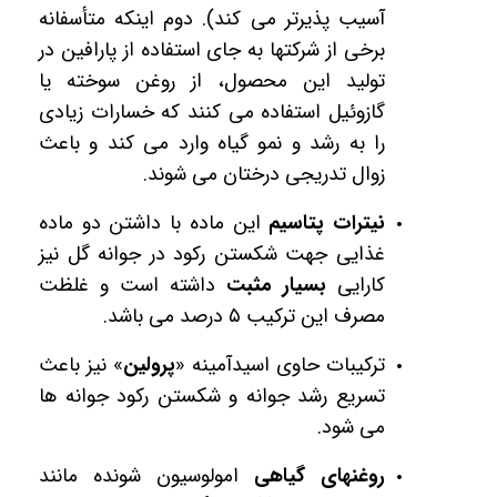
آسیب پذیرتر می کند). دوم اینکه متأسفانه
برخی از شرکت­ها به جای استفاده از پارافین در
تولید این محصول، از روغن سوخته یا
گازوئیل استفاده می­ کنند که خسارات زیادی
را به رشد و نمو گیاه وارد می­ کند و باعث
زوال تدریجی درختان می ­شوند.
نیترات پتاسیم
این ماده با داشتن دو ماده
غذایی جهت شکستن رکود در جوانه گل نیز
کارایی
بسیار مثبت
داشته است و غلظت
مصرف این ترکیب
۵
درصد می باشد.
ترکیبات حاوی اسیدآمینه «
پرولین
» نیز باعث
تسریع رشد جوانه و شکستن رکود جوانه ها
می­ شود.
روغن­های گیاهی
امولوسیون شونده مانند