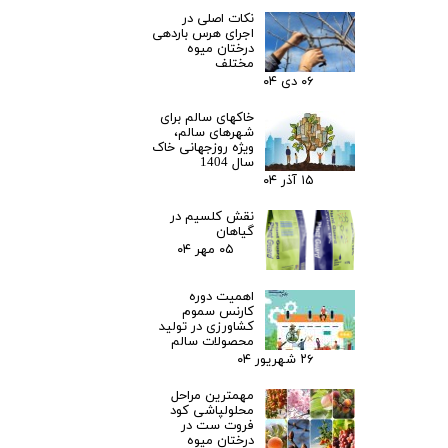
نکات اصلی در
اجرای هرس باردهی
درختان میوه
مختلف
۰۶ دی ۰۴
خاکهای سالم برای
شهرهای سالم،
ویژه روزجهانی خاک
سال 1404
۱۵ آذر ۰۴
نقش کلسیم در
گیاهان
۰۵ مهر ۰۴
اهمیت دوره
کارنس سموم
کشاورزی در تولید
محصولات سالم
۲۶ شهریور ۰۴
مهمترین مراحل
محلولپاشی کود
فروت ست در
درختان میوه