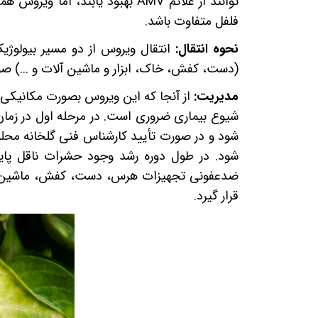
توانند از علائم
AMV
بهبود یابند، اما ویروس هم
فلفل متفاوت باشد.
نحوه انتقال:
انتقال ویروس از دو مسیر بیولوژی
(دست، کفش، خاک، ابزار و ماشین آلات و ...) ص
مدیریت:
از آنجا که این ویروس بصورت مکانیکی
شیوع بیماری ضروری است. در مرحله اول در زمان 
شود و در صورت تأیید کارشناس فنی گلخانه محل
شود. در طول دوره رشد وجود حشرات ناقل پایش 
ضدعفونی تجهیزات هرس، دست، کفش، ماشین آلات 
قرار گیرد.