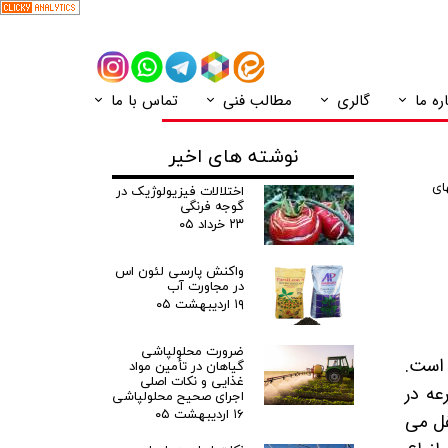
ره ما
گالری
مطالب فنی
تماس با ما
نوشته های اخیر
ای
اختلالات فیزیولوژیک در
گوجه فرنگی
۲۳ خرداد ۰۵
واکنش پارسی لئون اس
در مجاورت آب
۱۹ اردیبهشت ۰۵
ضرورت محلولپاشی
 است.
گیاهان در تأمین مواد
غذایی و نکات اصلی
ه در
اجرای صحیح محلولپاشی
۱۶ اردیبهشت ۰۵
فل می