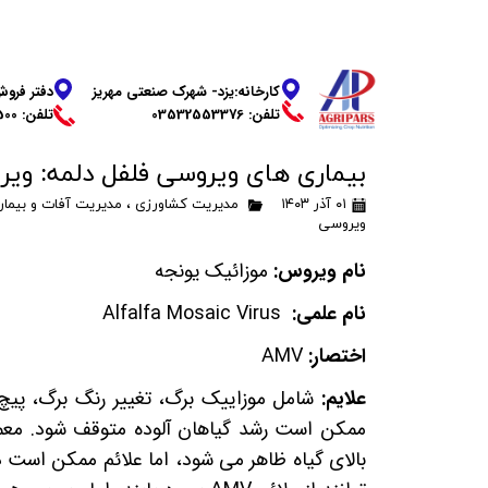
دفتر فروش
​​​​​​​کارخانه:یزد- شهرک صنعتی مهریز
​​​​​​​تلفن: 03136269500
تلفن: 03532553376
بیماری های ویروسی فلفل دلمه: وی
۰۱ آذر ۱۴۰۳
مدیریت کشاورزی
،
مدیریت آفات و بیما
ویروسی
نام ویروس:
موزائیک یونجه
نام علمی:
Alfalfa Mosaic Virus
اختصار:
AMV
علایم:
شامل موزاییک برگ، تغییر رنگ برگ، پیچ
ممکن است رشد گیاهان آلوده متوقف شود. معمو
بالای گیاه ظاهر می شود، اما علائم ممکن است د