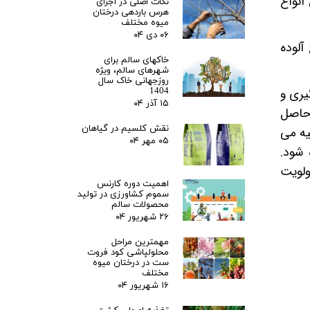
انواع
نکات اصلی در اجرای
هرس باردهی درختان
میوه مختلف
۰۶ دی ۰۴
آلوده
خاکهای سالم برای
شهرهای سالم، ویژه
روزجهانی خاک سال
یری و
1404
۱۵ آذر ۰۴
 حاصل
نقش کلسیم در گیاهان
یه می
۰۵ مهر ۰۴
 شود.
ولویت
اهمیت دوره کارنس
سموم کشاورزی در تولید
محصولات سالم
۲۶ شهریور ۰۴
مهمترین مراحل
محلولپاشی کود فروت
ست در درختان میوه
مختلف
۱۶ شهریور ۰۴