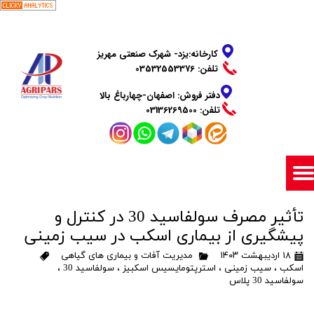
​​​​​​​کارخانه:یزد- شهرک صنعتی مهریز
تلفن: 03532553376
دفتر فروش: اصفهان-چهارباغ بالا
​​​​​​​تلفن: 03136269500
​تأثیر مصرف سولفاسید 30 در کنترل و
پیشگیری از بیماری اسکب در سیب زمینی
۱۸ اردیبهشت ۱۴۰۳
مدیریت آفات و بیماری های گیاهی
اسکب
،
سیب زمینی
،
استرپتومایسیس اسکبیز
،
سولفاسید 30
،
سولفاسید 30 پلاس