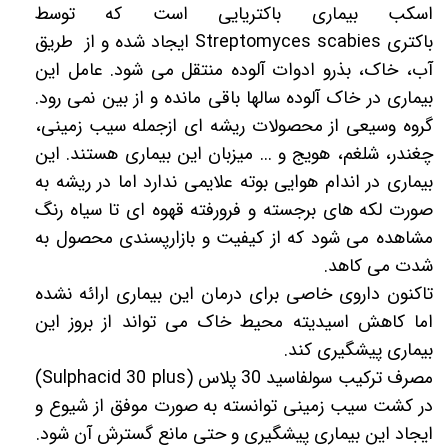
اسکب بیماری باکتریایی است که توسط
باکتری Streptomyces scabies ایجاد شده و از طریق
آب، خاک، بذرو ادوات آلوده منتقل می شود. عامل این
بیماری در خاک آلوده سالها باقی مانده و از بین نمی رود.
گروه وسیعی از محصولات ریشه ای ازجمله سیب زمینی،
چغندر، شلغم، هویج و ... میزبان این بیماری هستند. این
بیماری در اندام هوایی بوته علایمی ندارد اما در ریشه به
صورت لکه های برجسته و فرورفته قهوه ای تا سیاه رنگ
مشاهده می شود که از کیفیت و بازارپسندی محصول به
شدت می کاهد.
تاکنون داروی خاصی برای درمان این بیماری ارائه نشده
اما کاهش اسیدیته محیط خاک می تواند از بروز این
بیماری پیشگیری کند.
مصرف ترکیب سولفاسید 30 پلاس (Sulphacid 30 plus)
در کشت سیب زمینی توانسته به صورت موفق از شیوع و
ایجاد این بیماری پیشگیری و حتی مانع گسترش آن شود.