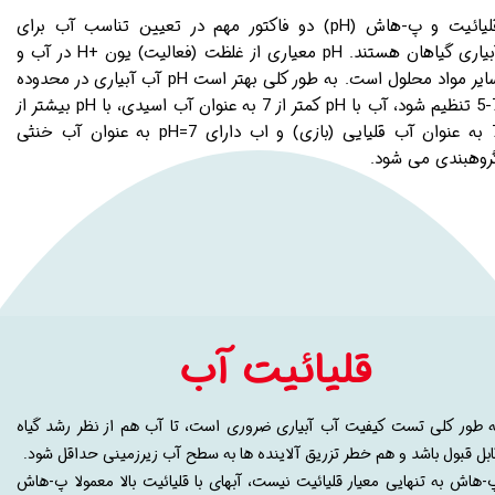
قلیائیت و پ-هاش (pH) دو فاکتور مهم در تعیین تناسب آب برای
آبیاری گیاهان هستند. pH معیاری از غلظت (فعالیت) یون +H در آب و
سایر مواد محلول است. به طور کلی بهتر است pH آب آبیاری در محدوده
7-5 تنظیم شود، آب با pH کمتر از 7 به عنوان آب اسیدی، با pH بیشتر از
7 به عنوان آب قلیایی (بازی) و اب دارای pH=7 به عنوان آب خنثی
روهبندی می شود. ​​​​​​​
قلیائیت آب
ه طور کلی
تست
کیفیت آب آبیاری ضروری است، تا آب هم از نظر رشد گیاه
ابل قبول باشد و هم خطر تزریق آلاینده ها به سطح آب زیرزمینی حداقل شود.
-هاش به تنهایی معیار قلیائیت نیست، آبهای با قلیائیت بالا معمولا پ-هاش