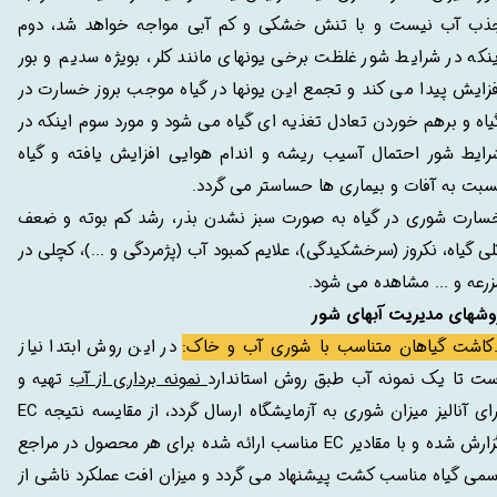
ذب آب نیست و با تنش خشکی و کم آبی مواجه خواهد شد، دوم
ینکه در شرایط شور غلظت برخی یونهای مانند کلر، بویژه سدیم و بور
فزایش پیدا می کند و تجمع این یونها در گیاه موجب بروز خسارت در
یاه و برهم خوردن تعادل تغذیه ای گیاه می شود و مورد سوم اینکه در
رایط شور احتمال آسیب ریشه و اندام هوایی افزایش یافته و گیاه
سبت به آفات و بیماری ها حساستر می گردد.
سارت شوری در گیاه به صورت سبز نشدن بذر، رشد کم بوته و ضعف
لی گیاه، نکروز (سرخشکیدگی)، علایم کمبود آب (پژمردگی و ...)، کچلی در
زرعه و ... مشاهده می شود.
وشهای مدیریت آبهای شور
در این روش ابتدا نیاز
ست تا یک نمونه آب طبق روش استاندارد
نمونه برداری از آب
تهیه و
برای آنالیز میزان شوری به آزمایشگاه ارسال گردد، از مقایسه نتیجه EC
گزارش شده و با مقادیر EC مناسب ارائه شده برای هر محصول در مراجع
سمی گیاه مناسب کشت پیشنهاد می گردد و میزان افت عملکرد ناشی از