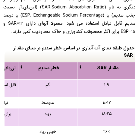
دیگری به نام (SAR:Sodium Absorbtion Ratio) (اس.اِی.آر: نسبت
جذب سدیم) یا (ESP: Exchangeable Sodium Percentage) یا درصد
سدیم قابل تبادل استفاده می شود. معمولا آبهای دارای SAR=13 و
ESP= برای اکثر محصولات کشاورزی و خاک محدودیت کمی دارند.
جدول طبقه بندی آب آبیاری بر اساس خطر سدیم بر مبنای مقدار
SAR​​​​​​​
مقدار SAR
خطر سدیم
ارزیابی
1-9
کم
قابل استف
10-17
متوسط
نیاز 
18-25
زیاد
برای اس
ن
>26
خیلی زیاد
غ