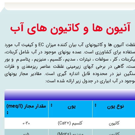
آنیون ها و کاتیون های آب
غلظت آنیون ها و کاتیونهای آب بیان کننده میزان EC و کیفیت آب مورد
ستفاده برای کشاورزی است. عمده یونهای موجود در آب شامل کربنات،
یکربنات، کلر، سولفات، نیترات، سدیم، کلسیم، منیزیم، پتاسیم و بور
ست، گاهی در برخی آبهای زیرمینی غلظت عناصر ریزمغذی و فلزات
نگین نیز در محدوده قابل اندازه گیری است. مقادیر مجاز یونهای
وجود در آب ابیاری در جدول زیر ارائه شده است:
نوع یون
یون
مقدار مجاز (meq/l)
کاتیون
کلسیم (+Ca2)
0-20
کاتیون
منیزیم (+Mg2)
0-5