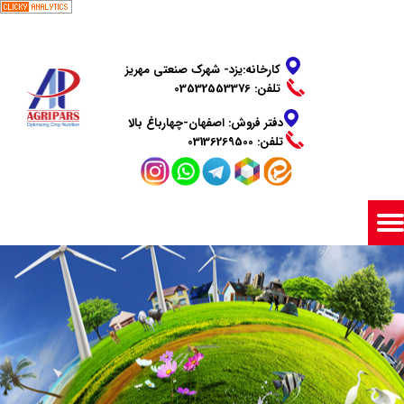
​​​​​​​کارخانه:یزد- شهرک صنعتی مهریز
تلفن: 03532553376
دفتر فروش: اصفهان-چهارباغ بالا
​​​​​​​تلفن: 03136269500