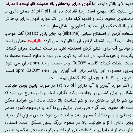
 7 یا بالاتر دارند، اما
آبهای دارای پ-هاش بالا همیشه قلیائیت بالا ندارند
،
این عبارت نکته مهمی است زیرا قلیائیت بالا (نه pH ) اثرات معنی داری بر
اصلخیزی محیط رشد و تغذیه گیاه دارد. در اکثر موارد آبهای دارای پ-هاش
الا و قلیائیت کم برای مصارف کشاورزی مشکل ساز نیستند.
استفاده کردن از اصطلاح قلیایی (alkaline) به جای بازی (basic) گاها موجب
یجاد سردرگمی و اشتباه گرفتن آن با قلیائیت می گردد.
قلیائیت
معیاری است
ز توانایی آب برای خنثی کردن اسیدیته اش. در تست قلیائیت میزان کربنات،
یکربنات و هیدورکسید در آب اندازه گیری می شود و نتایج تست معمولا به
صورت غلظت کربنات کلسیم CaCO3 و بر حسب واحد ppm بیان می شود.
ترین محدوده این پارامتر برای آب آبیاری بین ppm CaCO3 0-100
است.
 بین ppm 60-30 برای اکثر گیاهان بهینه است.
در اکثر موارد آبیاری با آب دارای pH بالا (7) در صورت پایین بودن قلیائیت
شکلی را برای کشاورزی ایجاد نمی کند. نگرانی اصلی زمانی مطرح می شود که
بی هم دارای پ-هاش بالا و هم قلیائیت بالا باشد. تحت این شرایط ممکن
است pH محیط رشد گیاه طی زمان افزایش پیدا کند و در نتیجه کمبود عناصر
یزمغذی و عدم تعادل کلسیم و منیزیم ایجاد می شود. تعیین میزان اثر مصرف
آبهای دارای pH و قلیائیت بالا در سطوح بزرگ بسیار مشکل است. استفاده
رازمدت از آب ابیاری با غلظت بالای کربنات و بیکربنات منجر به کمبود عناصر