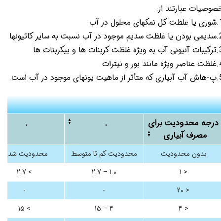
صوصیات عبارتند از:
کهای محلول در آب
ر آب نسبت به سایر کاتیونها
 کربنات ها و بیکربنات ها
نند بور و نیترات
ونهای موجود در آب است.​​​​​​​
درجه محدودیت برای
.
.
مصرف آبیاری
بدون محدودیت
محدودیت کم تا متوسط
محدودیت شدید
> 2.7
1.0 – 2.7
< 1
-
-
< 20
> 15
4 – 15
< 4