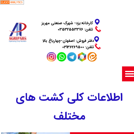
​​​​​​​کارخانه:یزد- شهرک صنعتی مهریز
تلفن: 03532553376
دفتر فروش: اصفهان-چهارباغ بالا
​​​​​​​تلفن: 03136269500
اطلاعات کلی کشت های
مختلف