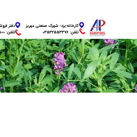
دفتر فروش
​​​​​​​کارخانه:یزد- شهرک صنعتی مهریز
​​​​​​​تلفن: 03136269500
تلفن: 03532553376