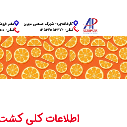
دفتر فروش
​​​​​​​کارخانه:یزد- شهرک صنعتی مهریز
​​​​​​​تلفن: 03136269500
تلفن: 03532553376
اطلاعات کلی کشت 