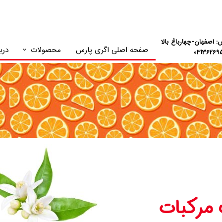
: اصفهان-چهارباغ بالا
صفحه اصلی اگری پارس
محصولات
دربا
NPK های پلنت گارد
مرکبات