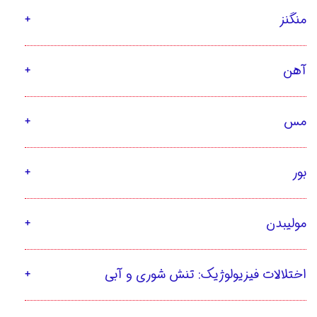
منگنز
آهن
مس
بور
مولیبدن
اختلالات فیزیولوژیک: تنش شوری و آبی