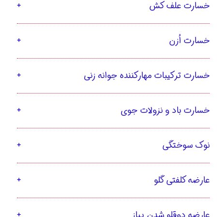
خسارت علف کش
خسارت اُزن
خسارت ترکیبات مهارکننده جوانه زنی
خسارت باد و نزولات جوی
نوک سوختگی
عارضه کلفتی گلو
عارضه دوقلو شدن پیاز