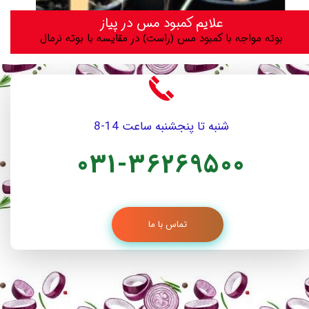
علایم کمبود مس در پیاز
بوته مواجه با کمبود مس (راست) در مقایسه با بوته نرمال
شنبه تا پنجشنبه ساعت 14-8
031-36269500
تماس با ما