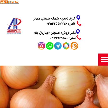
​​​​​​​کارخانه:یزد- شهرک صنعتی مهریز
تلفن: 03532553376
دفتر فروش: اصفهان-چهارباغ بالا
​​​​​​​تلفن: 03136269500